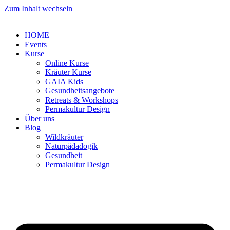
Zum Inhalt wechseln
HOME
Events
Kurse
Online Kurse
Kräuter Kurse
GAIA Kids
Gesundheitsangebote
Retreats & Workshops
Permakultur Design
Über uns
Blog
Wildkräuter
Naturpädadogik
Gesundheit
Permakultur Design