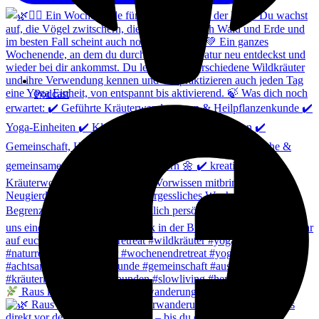
Podcast
Raus in die Natur – Kräuterwanderung! Du weißt n