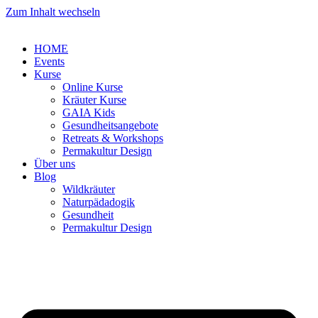
Zum Inhalt wechseln
HOME
Events
Kurse
Online Kurse
Kräuter Kurse
GAIA Kids
Gesundheitsangebote
Retreats & Workshops
Permakultur Design
Über uns
Blog
Wildkräuter
Naturpädadogik
Gesundheit
Permakultur Design