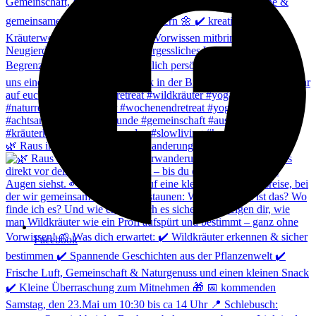
🌿 Raus in die Natur – Kräuterwanderung! Du weißt n
Facebook