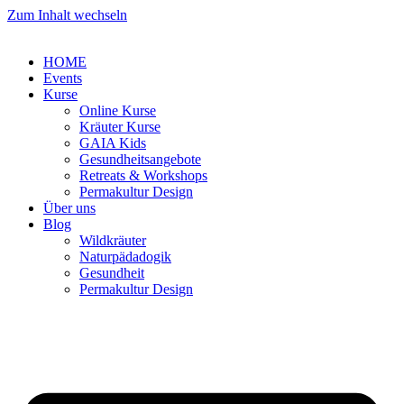
Zum Inhalt wechseln
HOME
Events
Kurse
Online Kurse
Kräuter Kurse
GAIA Kids
Gesundheitsangebote
Retreats & Workshops
Permakultur Design
Über uns
Blog
Wildkräuter
Naturpädadogik
Gesundheit
Permakultur Design