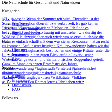
Die Naturschule für Gesundheit und Naturwissen
Kategorien
Für Kinder
Für Events
Für Einrichtungen
Für Unternehmen
Gaia
Über uns
Services
Blog
Support
Kontakt
Impressum
🌿 Bei unserem Eco Retreat letztes Jahr haben wir z
Datenschutz
FAQ
Follow us