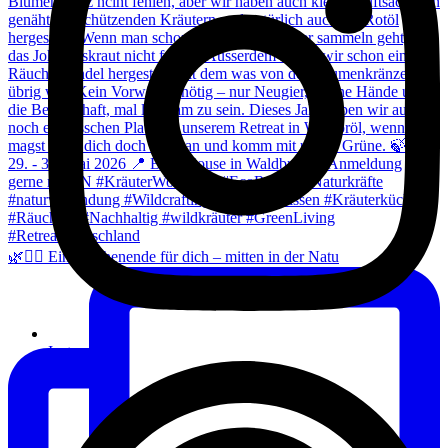
🌿🧘‍♀️ Ein Wochenende für dich – mitten in der Natu
Instagram